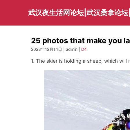
Skip
to
武汉夜生活网论坛|武汉桑拿论坛
content
25 photos that make you la
2023年12月14日 | admin |
D4
1. The skier is holding a sheep, which will